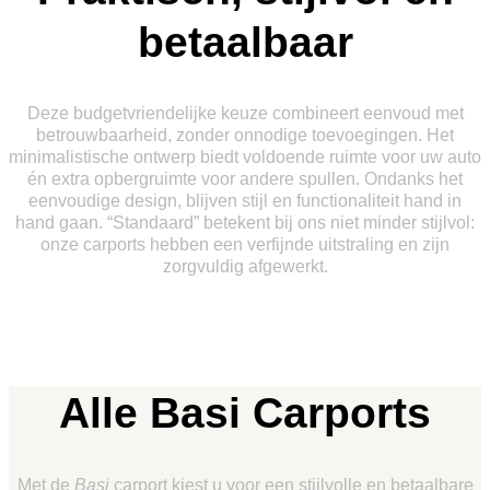
betaalbaar
Deze budgetvriendelijke keuze combineert eenvoud met
betrouwbaarheid, zonder onnodige toevoegingen.
Het
minimalistische ontwerp biedt voldoende ruimte voor uw auto
én extra opbergruimte voor andere spullen. Ondanks het
eenvoudige design, blijven stijl en functionaliteit hand in
hand gaan. “Standaard” betekent bij ons niet minder stijlvol:
onze carports hebben een verfijnde uitstraling en zijn
zorgvuldig afgewerkt.
Alle Basi Carports
Met de
Basi
carport kiest u voor een stijlvolle en betaalbare