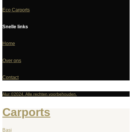
Eco Carports
Snelle links
Home
Over ons
Contact
Alur ©2024. Alle rechten voorbehouden.
Carports
Basi