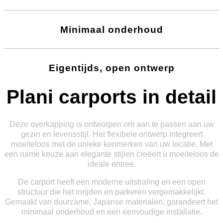
Minimaal onderhoud
Eigentijds, open ontwerp
Plani carports in detail
Deze overkapping is ontworpen om aan te passen aan uw
gezin en levensstijl. Het flexibele ontwerp integreert
moeiteloos met de unieke kenmerken van uw locatie. Met
een ruime keuze aan elegante stijlen creëert u moeiteloos de
ideale entree.
De carport heeft een moderne uitstraling en een open
structuur die het inrijden en parkeren vergemakkelijkt.
Gemaakt van duurzame, Japanse materialen, garandeert het
minimaal onderhoud en een eenvoudige installatie.