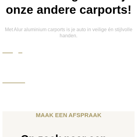
onze andere carports!
Met Alur aluminium carports is je auto in veilige én stijlvolle
handen.
Angli
Meer info
Inclini
Meer info
MAAK EEN AFSPRAAK