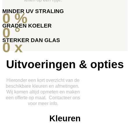
MINDER UV STRALING
0
%
GRADEN KOELER
0
°
STERKER DAN GLAS
0
x
Uitvoeringen & opties
Hieronder een kort overzicht van de
beschikbare kleuren en afmetingen.
Wij komen altijd opmeten en maken
een offerte op maat. Contacteer ons
voor meer info.
Kleuren