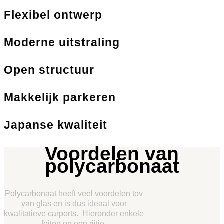
Flexibel ontwerp
Moderne uitstraling
Open structuur
Makkelijk parkeren
Japanse kwaliteit
Voordelen van
polycarbonaat
Polycarbonaat heeft veel voordelen tov
van glas en is dus ideaal voor
kwalitatieve carports. Hieronder enkele
feiten op een rijtje.